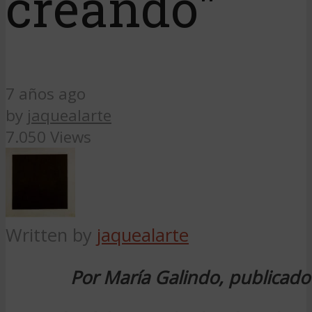
creando"
7 años ago
by
jaquealarte
7.050 Views
Written by
jaquealarte
Por María Galindo, publicad