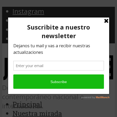
Instagram
Facebook
Twitter
Email
Desde Argentina, noticias de arte
contemporáneo nacional e
Principal
internacional.
Nuestra mirada