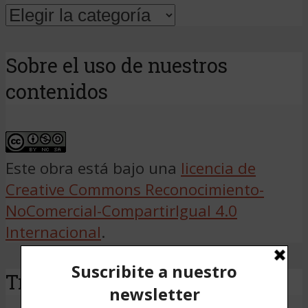
Sobre el uso de nuestros
contenidos
Este obra está bajo una
licencia de
Creative Commons Reconocimiento-
NoComercial-CompartirIgual 4.0
Internacional
.
Traducir