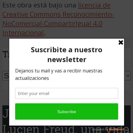
Este obra está bajo una
licencia de
Creative Commons Reconocimiento-
NoComercial-CompartirIgual 4.0
Internacional
.
Traducir
Powered by
Translate
Jaque Cine presenta:
Lucien Freud, una vida