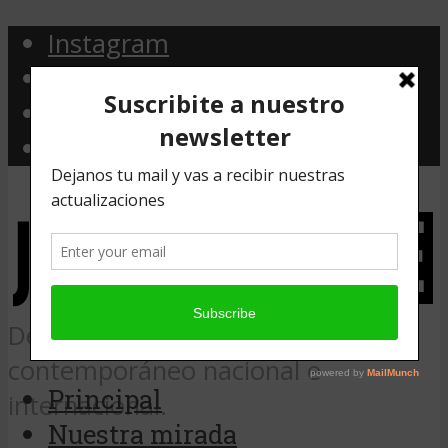
Instagram
Facebook
Twitter
Email
Desde Argentina, noticias de arte
contemporáneo nacional e
Principal
internacional.
Nuestra mirada