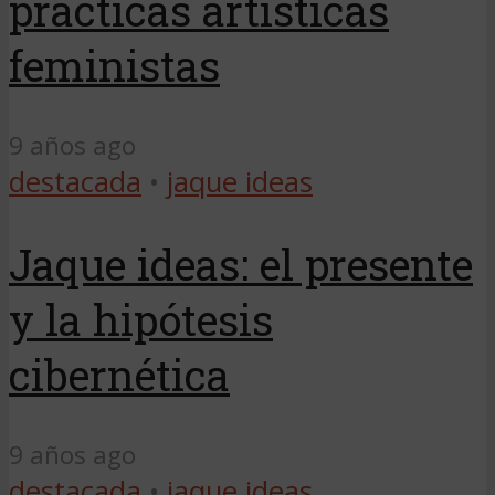
prácticas artísticas
feministas
9 años ago
destacada
•
jaque ideas
Jaque ideas: el presente
y la hipótesis
cibernética
9 años ago
destacada
•
jaque ideas