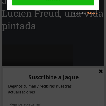
Jaque Cine presenta:
Lucien Freud, una vida
pintada
Copyright © 2026. Created by
Meks
.
Powered by
WordPress
.