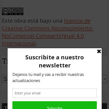
Este obra está bajo una
licencia de
Creative Commons Reconocimiento-
NoComercial-CompartirIgual 4.0
Internacional
.
Traducir
Powered by
Translate