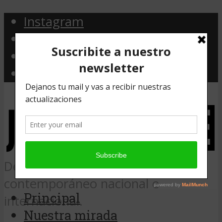
Instagram
Facebook
Twitter
Email
Desde Argentina, noticias de arte
contemporáneo nacional e
Principal
internacional.
Nuestra mirada