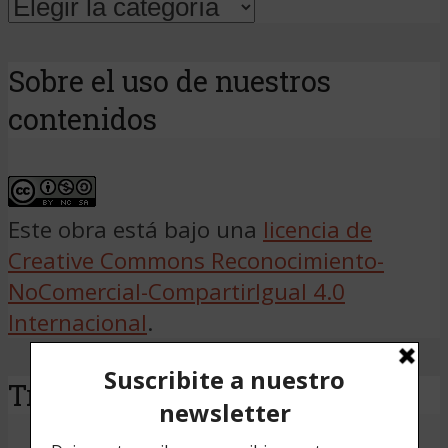
Sobre el uso de nuestros
contenidos
Este obra está bajo una
licencia de
Creative Commons Reconocimiento-
NoComercial-CompartirIgual 4.0
Internacional
.
Traducir