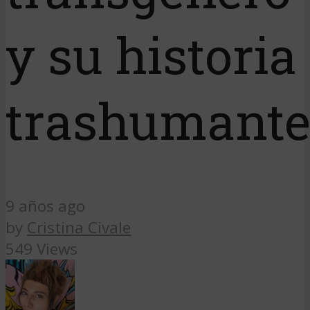
y su historia
trashumant
9 años ago
by
Cristina Civale
549 Views