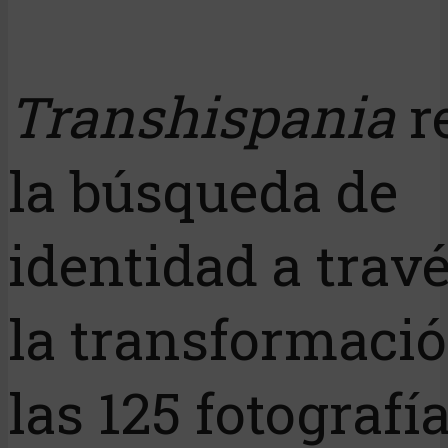
Transhispania
r
la búsqueda de
identidad a trav
la transformació
las 125 fotografí