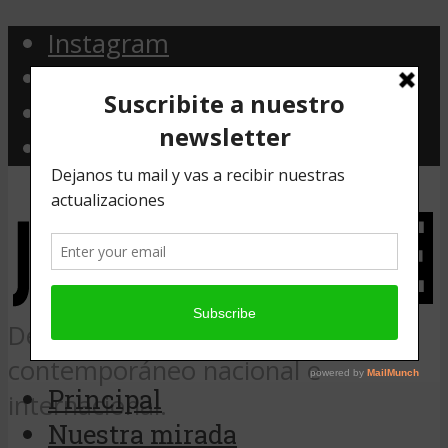
Instagram
Facebook
Twitter
Email
Desde Argentina, noticias de arte
contemporáneo nacional e
Principal
internacional.
Nuestra mirada