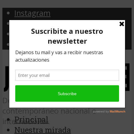
Instagram
Facebook
Twitter
Email
Desde Argentina, noticias de arte
contemporáneo nacional e
Principal
internacional.
Nuestra mirada