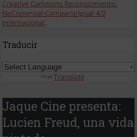
Creative Commons Reconocimiento-
NoComercial-CompartirIgual 4.0
Internacional
.
Traducir
Powered by
Translate
Jaque Cine presenta:
Lucien Freud, una vida