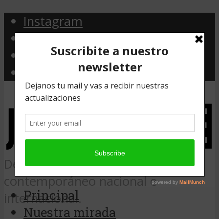
Instagram
Facebook
Twitter
Email
Desde Argentina, noticias de arte
contemporáneo nacional e
Principal
internacional.
Nuestra mirada