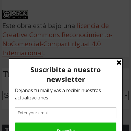
Este obra está bajo una
licencia de
Creative Commons Reconocimiento-
NoComercial-CompartirIgual 4.0
Internacional
.
Traducir
Powered by
Translate