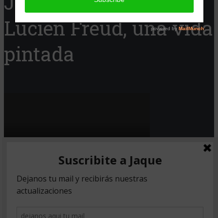
Jaque Cine presenta:
Lucien Freud, una vida
pintada
Copyright © 2026. Created by
Meks
.
Powered by
WordPress
.