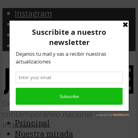
Instagram
Facebook
Twitter
Email
Desde Argentina, noticias de arte
contemporáneo nacional e
Principal
internacional.
Nuestra mirada