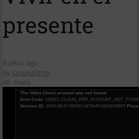
presente
9 años ago
by
jaquealarte
46 Views