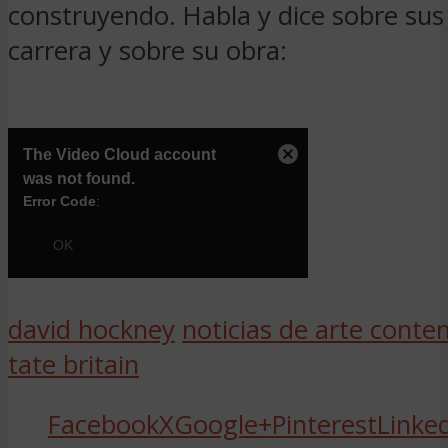
construyendo. Habla y dice sobre sus
carrera y sobre su obra:
david hockney
noticias de arte cont
tate britain
Facebook
X
Google+
Pinterest
Linke