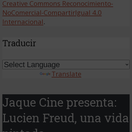
Creative Commons Reconocimiento-
NoComercial-CompartirIgual 4.0
Internacional
.
Traducir
Powered by
Translate
Jaque Cine presenta:
Lucien Freud, una vida