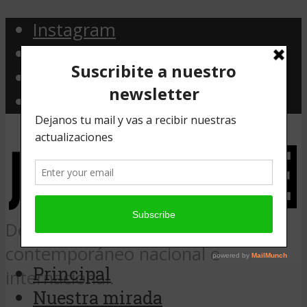
Instagram
Facebook
Twitter
Email
Desde Argentina, noticias de arte
contemporáneo nacional e
Principal
internacional.
Nuestra mirada