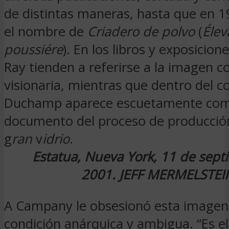
de distintas maneras, hasta que en 19
el nombre de
Criadero de polvo
(
Élev
poussiére
). En los libros y exposicio
Ray tienden a referirse a la imagen 
visionaria, mientras que dentro del c
Duchamp aparece escuetamente co
documento del proceso de producci
g
ran
v
idrio
.
Estatua, Nueva York, 11 de sep
2001.
JEFF MERMELSTEI
A Campany le obsesionó esta imagen
condición anárquica y ambigua. “Es e