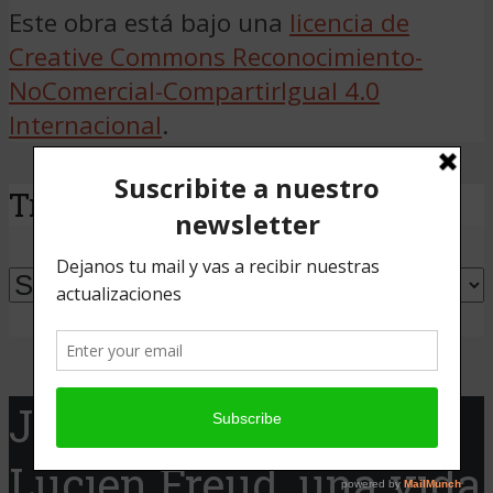
Este obra está bajo una
licencia de
Creative Commons Reconocimiento-
NoComercial-CompartirIgual 4.0
Internacional
.
Traducir
Powered by
Translate
Jaque Cine presenta:
Lucien Freud, una vida