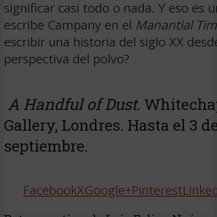
significar casi todo o nada. Y eso es 
escribe Campany en el
Manantial Tim
escribir una historia del siglo XX desd
perspectiva del polvo?
A Handful of Dust
. Whitecha
Gallery, Londres. Hasta el 3 d
septiembre.
Facebook
X
Google+
Pinterest
Linke