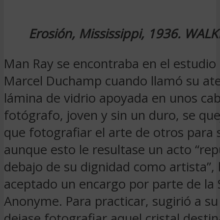
Erosión, Mississippi, 1936.
WALK
Man Ray se encontraba en el estudio
Marcel Duchamp cuando llamó su at
lámina de vidrio apoyada en unos caba
fotógrafo, joven y sin un duro, se qu
que fotografiar el arte de otros para s
aunque esto le resultase un acto “re
debajo de su dignidad como artista”,
aceptado un encargo por parte de la 
Anonyme. Para practicar, sugirió a s
dejase fotografiar aquel cristal desti