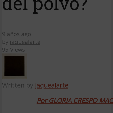
del polvo?
9 años ago
by
jaquealarte
95 Views
Written by
jaquealarte
Por GLORIA CRESPO MA