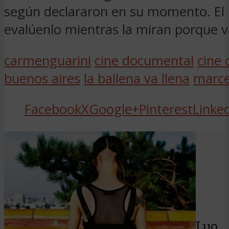
según declararon en su momento. El 
evalúenlo mientras la miran porque v
carmenguarini
cine documental
cine 
buenos aires
la ballena va llena
marce
Facebook
X
Google+
Pinterest
Linke
Luo