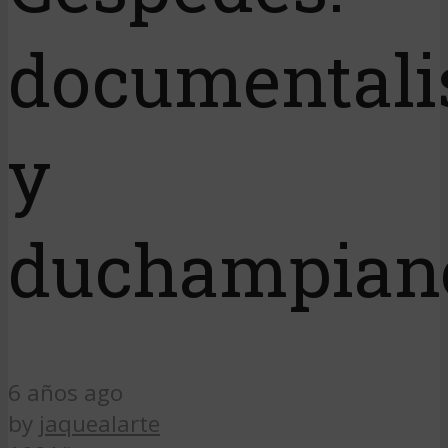
documentali
y
duchampian
6 años ago
by
jaquealarte