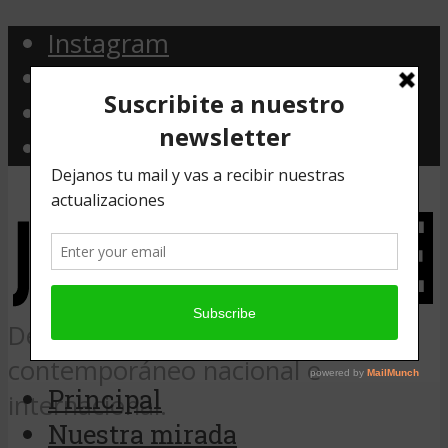
Instagram
Facebook
Twitter
Email
Desde Argentina, noticias de arte
contemporáneo nacional e
Principal
internacional.
Nuestra mirada