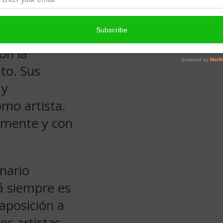
mencé a
orskhop que
e una
on la
to. Sus
 y
omo artista.
almente y con
nario
á siempre es
aposición a
os artistas