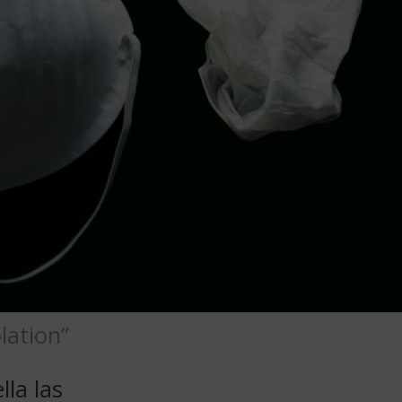
lation”
la las