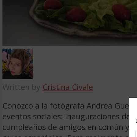
Written by
Cristina Civale
Conozco a la fotógrafa Andrea Guede
eventos sociales: inauguraciones de 
cumpleaños de amigos en común y a