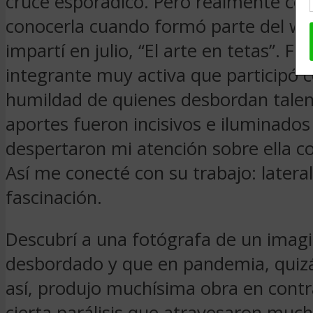
cruce esporádico. Pero realmente co
conocerla cuando formó parte del w
impartí en julio, “El arte en tetas”. Fu
integrante muy activa que participó c
humildad de quienes desbordan talen
aportes fueron incisivos e iluminados
despertaron mi atención sobre ella c
Así me conecté con su trabajo: later
fascinación.
Descubrí a una fotógrafa de un imagi
desbordado y que en pandemia, quiz
así, produjo muchísima obra en contr
cierta parálisis que atravesaron much