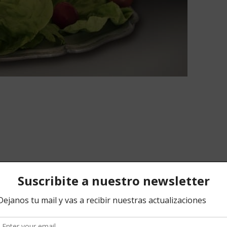
lla de
muestras,
lgún otro