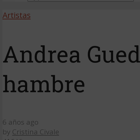
Artistas
Andrea Guede
hambre
6 años ago
by
Cristina Civale