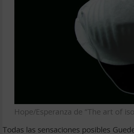
Hope/Esperanza de “The art of iso
Todas las sensaciones posibles Guedel