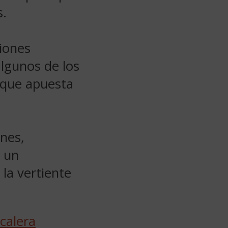
s.
ciones
algunos de los
 que apuesta
ones,
a un
la vertiente
acalera