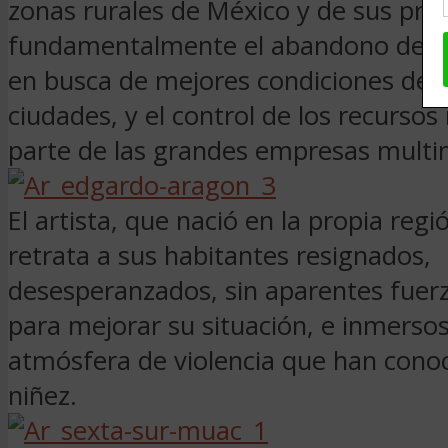
zonas rurales de México y de sus pro
fundamentalmente el abandono de la
en busca de mejores condiciones de v
ciudades, y el control de los recursos
parte de las grandes empresas multin
El artista, que nació en la propia reg
retrata a sus habitantes resignados,
desesperanzados, sin aparentes fuerz
para mejorar su situación, e inmerso
atmósfera de violencia que han cono
niñez.