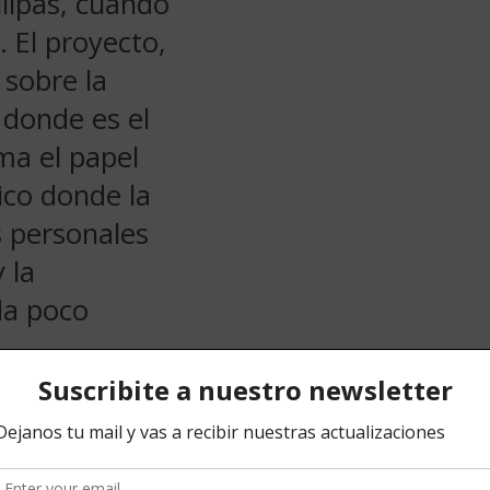
lipas, cuando
. El proyecto,
 sobre la
, donde es el
ma el papel
ico donde la
s personales
 la
da poco
os para
uación de las