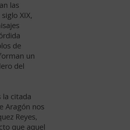
an las
siglo XIX,
aisajes
órdida
blos de
nforman un
ero del
 la citada
ue Aragón nos
quez Reyes,
ecto que aquel