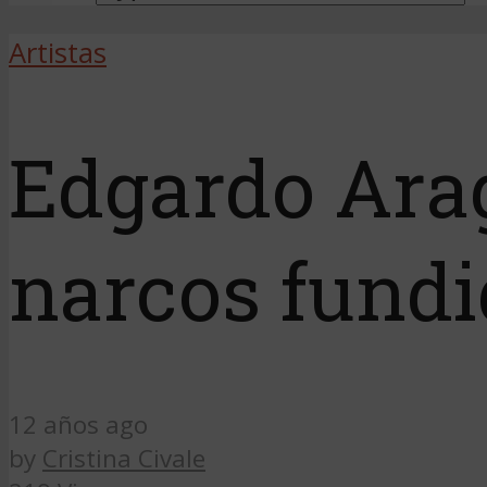
Artistas
Edgardo Arag
narcos fundi
12 años ago
by
Cristina Civale