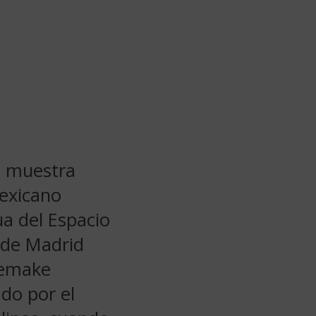
a muestra
mexicano
a del Espacio
 de Madrid
remake
ado por el