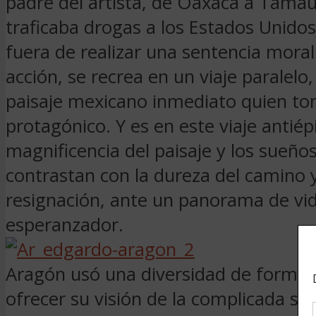
padre del artista, de Oaxaca a Tamau
traficaba drogas a los Estados Unidos
fuera de realizar una sentencia moral
acción, se recrea en un viaje paralelo
paisaje mexicano inmediato quien to
protagónico. Y es en este viaje antiép
magnificencia del paisaje y los sueño
contrastan con la dureza del camino y
resignación, ante un panorama de vi
esperanzador.
Aragón usó una diversidad de format
ofrecer su visión de la complicada sit