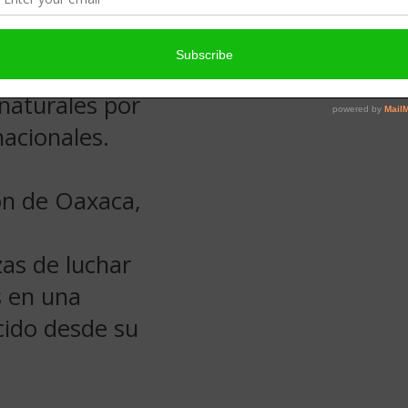
blemas,
 población,
ida en las
 naturales por
acionales.
ión de Oaxaca,
as de luchar
s en una
cido desde su