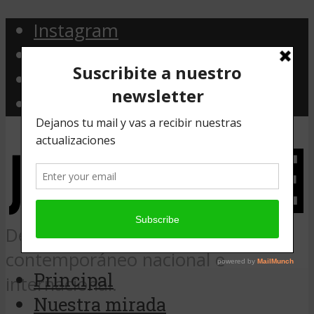
Instagram
Facebook
Twitter
Email
Desde Argentina, noticias de arte
contemporáneo nacional e
Principal
internacional.
Nuestra mirada