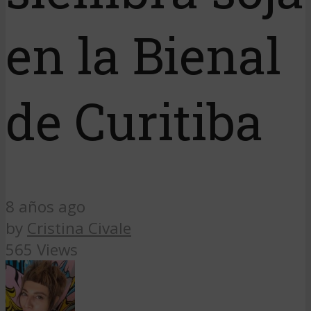
en la Bienal
de Curitiba
8 años ago
by
Cristina Civale
565 Views