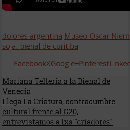
dolores argentina
Museo Oscar Niem
soja. bienal de curitiba
Facebook
X
Google+
Pinterest
Linke
Mariana Tellería a la Bienal de
Venecia
Llega La Criatura, contracumbre
cultural frente al G20,
entrevistamos a lxs "criadores"