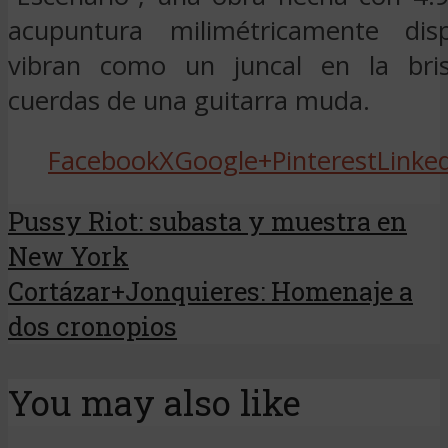
acupuntura milimétricamente dis
vibran como un juncal en la bri
cuerdas de una guitarra muda.
Facebook
X
Google+
Pinterest
Linke
Pussy Riot: subasta y muestra en
New York
Cortázar+Jonquieres: Homenaje a
dos cronopios
You may also like