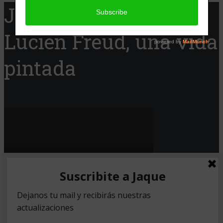
Jaque Cine presenta:
Lucien Freud, una vida
pintada
Copyright © 2026. Created by
Meks
.