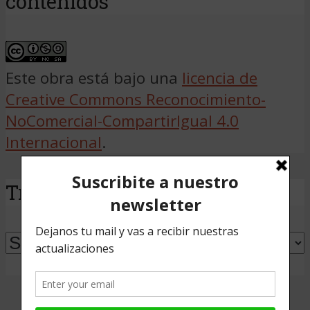
contenidos
Este obra está bajo una
licencia de
Creative Commons Reconocimiento-
NoComercial-CompartirIgual 4.0
Internacional
.
Traducir
Powered by
Translate