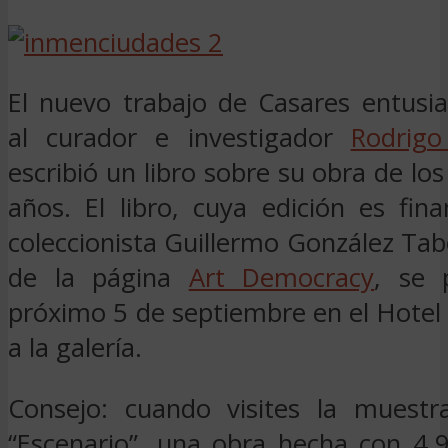
El nuevo trabajo de Casares entus
al curador e investigador
Rodrigo
escribió un libro sobre su obra de los
años. El libro, cuya edición es fin
coleccionista Guillermo González Ta
de la página
Art Democracy
, se 
próximo 5 de septiembre en el Hotel S
a la galería.
Consejo: cuando visites la muestr
“Escenario”, una obra hecha con 4.