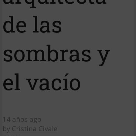
de las
sombras y
el vacío
14 años ago
by
Cristina Civale