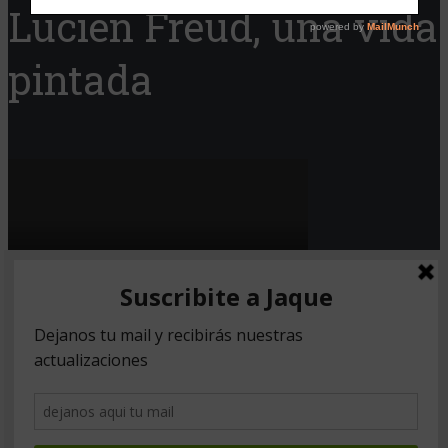
Lucien Freud, una vida
pintada
Copyright © 2026. Created by
Meks
.
Powered by
WordPress
.