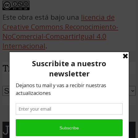
Este obra está bajo una
licencia de
Creative Commons Reconocimiento-
NoComercial-CompartirIgual 4.0
Internacional
.
Traducir
Powered by
Translate
Jaque Cine presenta: