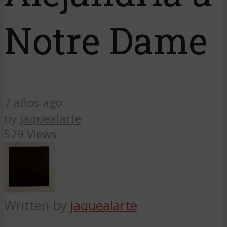
Notre Dame
7 años ago
by
jaquealarte
529 Views
Written by
jaquealarte