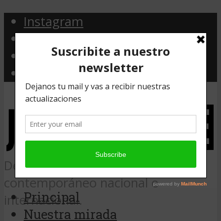
Instagram
Facebook
Twitter
Email
Desde Argentina, noticias de arte
contemporáneo nacional e
Principal
internacional.
Nuestra mirada