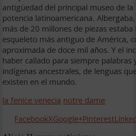
antigüedad del principal museo de la
potencia latinoamericana. Albergaba,
más de 20 millones de piezas estaba L
esqueleto más antiguo de América, 
aproximada de doce mil años. Y el in
haber callado para siempre palabras 
indígenas ancestrales, de lenguas qu
existen en el mundo.
la fenice venecia
notre dame
Facebook
X
Google+
Pinterest
Linke