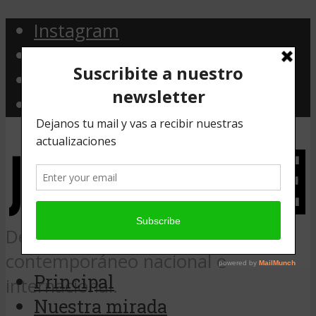
Instagram
Facebook
Twitter
Email
Desde Argentina, noticias de arte
contemporáneo nacional e
Principal
internacional.
Nuestra mirada