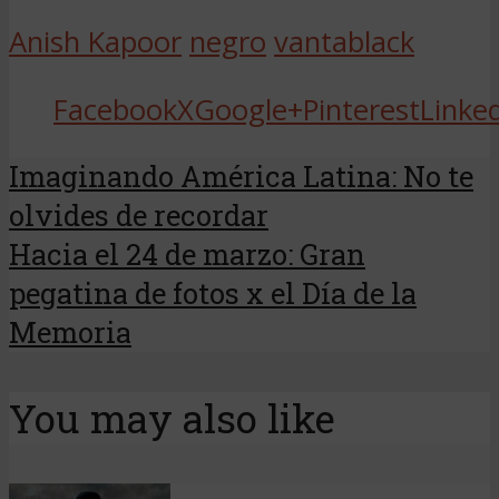
Anish Kapoor
negro
vantablack
Facebook
X
Google+
Pinterest
Linke
Imaginando América Latina: No te
olvides de recordar
Hacia el 24 de marzo: Gran
pegatina de fotos x el Día de la
Memoria
You may also like