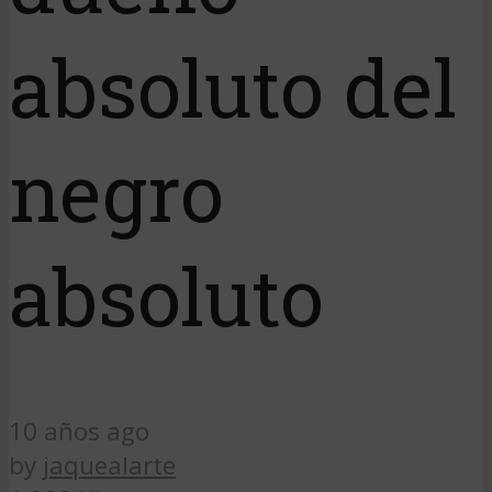
absoluto del
negro
absoluto
10 años ago
by
jaquealarte