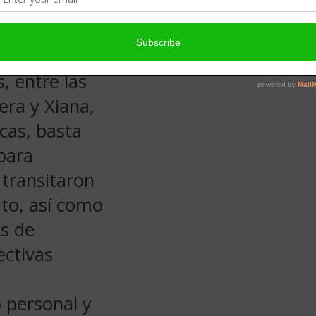
nes generadas
ciales y toda
, entre las
era y Xiana,
icas, basta
para
transitaron
to, así como
as de
ctivas
o personal y