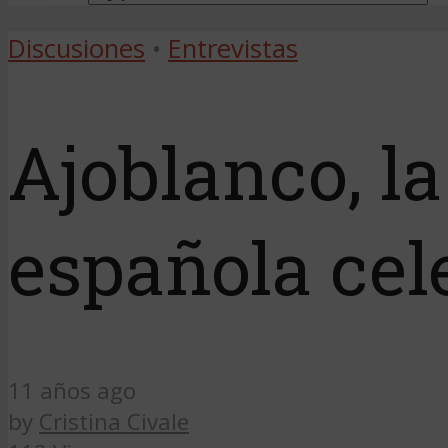
Discusiones
•
Entrevistas
Ajoblanco, la
española cel
11 años ago
by
Cristina Civale