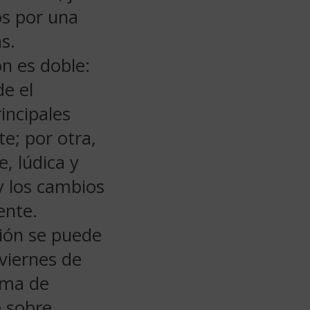
os por una
s.
ón es doble:
de el
rincipales
te; por otra,
, lúdica y
s y los cambios
ente.
ción se puede
 viernes de
ama de
e sobre