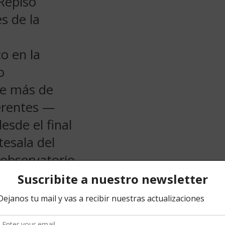
 Repiso
s de la
o en la
o
de más de
erentes —
sde el final
tesala del
n observatorio
 un
so al
donde