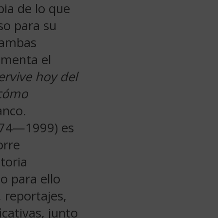
pia de lo que
so para su
 ambas
limenta el
ervive hoy del
 cómo
anco.
1974—1999) es
orre
toria
o para ello
, reportajes,
cativas, junto