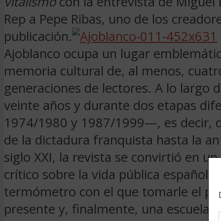
vitalismo
con la entrevista de Miguel
Rep a Pepe Ribas, uno de los creadore
publicación.
Ajoblanco ocupa un lugar emblemátic
memoria cultural de, al menos, cuatr
generaciones de lectores. A lo largo 
veinte años y durante dos etapas dif
1974/1980 y 1987/1999—, es decir, de
de la dictadura franquista hasta la an
siglo XXI, la revista se convirtió en u
crítico sobre la vida pública española,
termómetro con el que tomarle el pul
presente y, finalmente, una escuela 