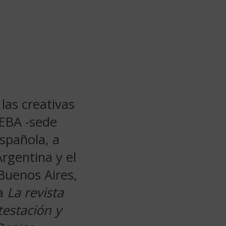
las creativas
CEBA -sede
spañola, a
rgentina y el
Buenos Aires,
ra
La revista
estación y