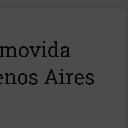
a movida
enos Aires