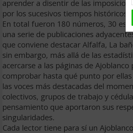
aprender a disentir de las imposicio
por los sucesivos tiempos históricos.
En total fueron 180 números, 30 espe
una serie de publicaciones adyacentes
que conviene destacar Alfalfa, La bañ
sin embargo, más allá de las estadíst
acercarse a las páginas de Ajoblanco 
comprobar hasta qué punto por ellas 
las voces más destacadas del momen
colectivos, grupos de trabajo y cédul
pensamiento que aportaron sus respe
singularidades.
Cada lector tiene para sí un Ajoblanc