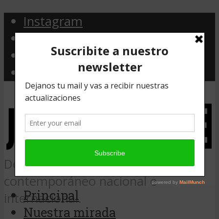
Instagram
Facebook
Twitter
Email
Desde Argentina, noticias de arte
contemporáneo nacional e
Principal
internacional.
Nuestra mirada