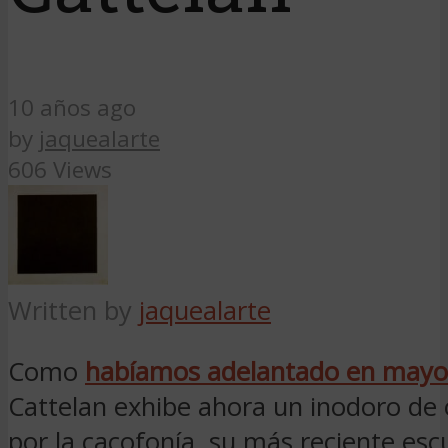
10 años ago
by
jaquealarte
606 Views
Written by
jaquealarte
Como
habíamos adelantado en mayo
Cattelan exhibe ahora un inodoro de 
por la cacofonía, su más reciente escu