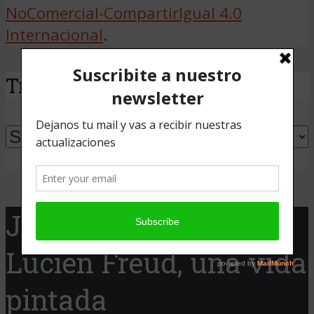
NoComercial-CompartirIgual 4.0
Internacional
.
Traducir
Powered by
Translate
Jaque Cine presenta:
Lucien Freud, una vida
pintada