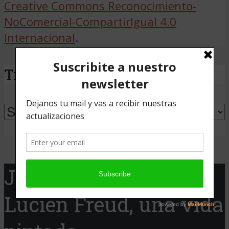
Creative Commons Reconocimiento-
NoComercial-CompartirIgual 4.0
Internacional
.
Traducir
Powered by
Translate
Jaque Cine presenta:
Lucien Freud, una vida