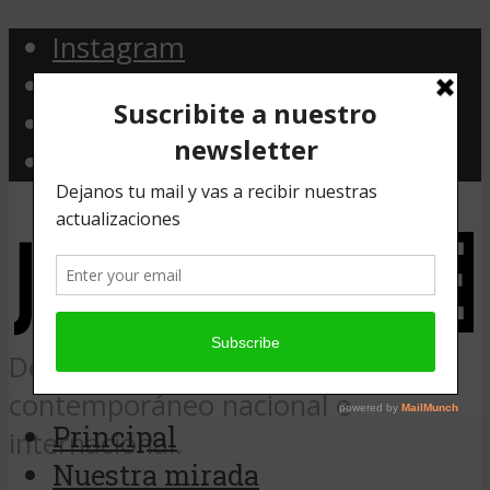
Instagram
Facebook
Twitter
Email
Desde Argentina, noticias de arte
contemporáneo nacional e
Principal
internacional.
Nuestra mirada