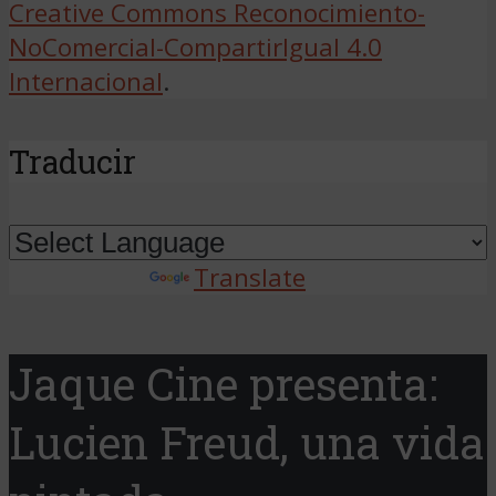
Creative Commons Reconocimiento-
NoComercial-CompartirIgual 4.0
Internacional
.
Traducir
Powered by
Translate
Jaque Cine presenta:
Lucien Freud, una vida