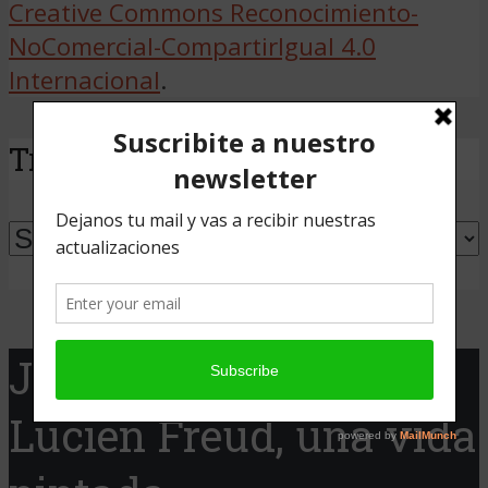
Creative Commons Reconocimiento-
NoComercial-CompartirIgual 4.0
Internacional
.
Traducir
Powered by
Translate
Jaque Cine presenta:
Lucien Freud, una vida