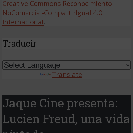
Creative Commons Reconocimiento-
NoComercial-CompartirIgual 4.0
Internacional
.
Traducir
Powered by
Translate
Jaque Cine presenta:
Lucien Freud, una vida