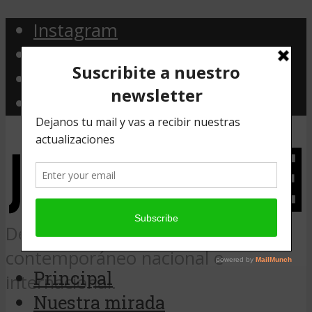
Instagram
Facebook
Twitter
Email
Desde Argentina, noticias de arte
contemporáneo nacional e
Principal
internacional.
Nuestra mirada