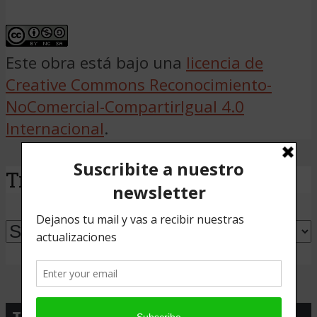
Este obra está bajo una
licencia de
Creative Commons Reconocimiento-
NoComercial-CompartirIgual 4.0
Internacional
.
Traducir
Powered by
Translate