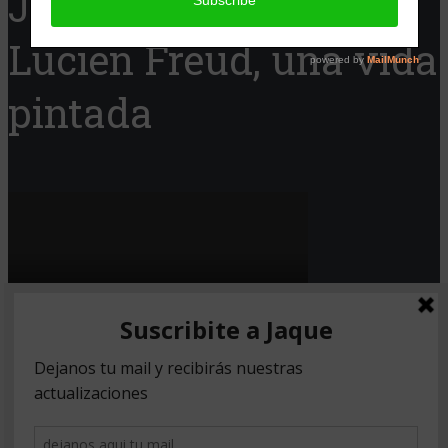
Jaque Cine presenta:
Lucien Freud, una vida
pintada
Copyright © 2026. Created by
Meks
.
Powered by
WordPress
.