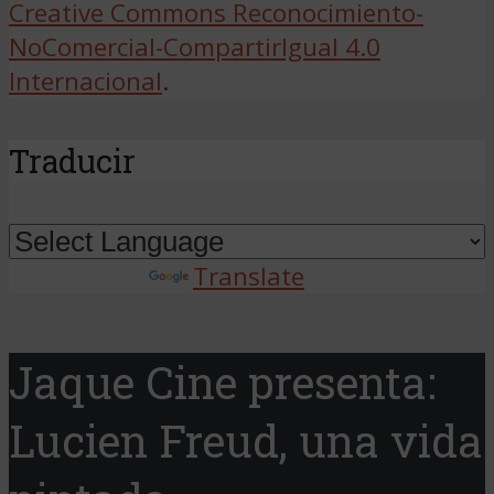
Creative Commons Reconocimiento-
NoComercial-CompartirIgual 4.0
Internacional
.
Traducir
Powered by
Translate
Jaque Cine presenta:
Lucien Freud, una vida