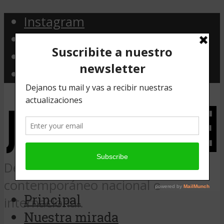
Instagram
Facebook
Twitter
Email
Desde Argentina, noticias de arte
contemporáneo nacional e
Principal
internacional.
Nuestra mirada