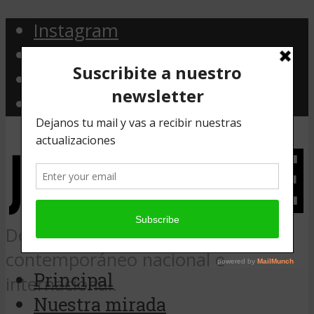
Instagram
Facebook
Twitter
Email
Desde Argentina, noticias de arte
contemporáneo nacional e
Principal
internacional.
Nuestra mirada