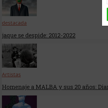
destacada
jaque se despide: 2012-2022
Artistas
Homenaje a MALBA y sus 20 años: Dian