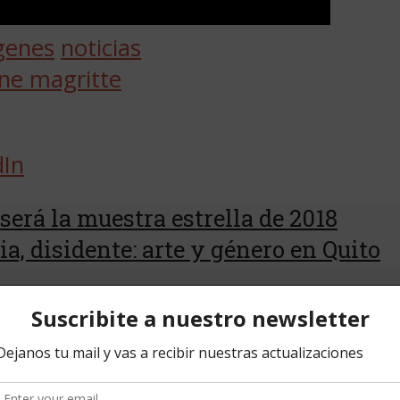
agenes
noticias
ne magritte
dIn
será la muestra estrella de 2018
ia, disidente: arte y género en Quito