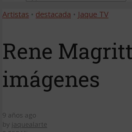
Artistas
•
destacada
•
Jaque TV
Rene Magritte
imágenes
9 años ago
by
jaquealarte