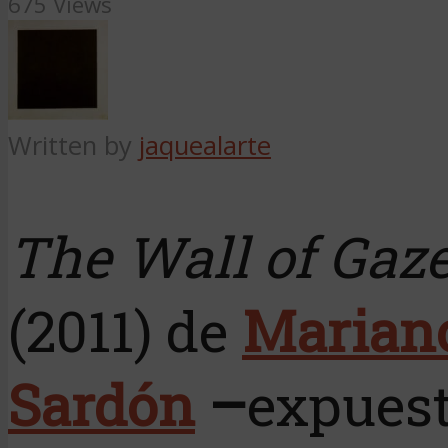
675 Views
Written by
jaquealarte
The Wall of Gaz
(2011) de
Marian
Sardón
–
expues