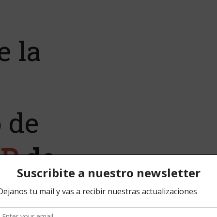
e la
o de
EP
de
a.