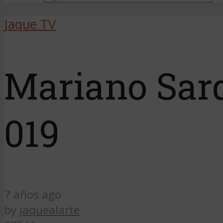
Jaque TV
Mariano Sar
019
7 años ago
by
jaquealarte