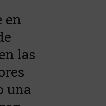
e en
de
en las
ores
o una