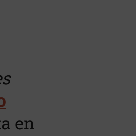
es
o
ta en