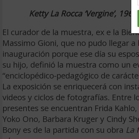
Ketty La Rocca ‘Vergine’, 196
El curador de la muestra, ex e la Bien
Massimo Gioni, que no pudo llegar a 
inauguración porque ese día su esposa
su hijo, definió la muestra como un 
“enciclopédico-pedagógico de carácter
La exposición se enriquecerá con inst
videos y ciclos de fotografías. Entre l
presentes se encuentran Frida Kahlo,
Yoko Ono, Barbara Kruger y Cindy S
Bony es de la partida con su obra
La 