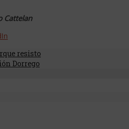
o Cattelan
dIn
orque resisto
ción Dorrego