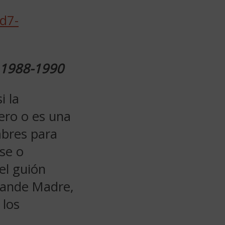
 1988-1990
i la
ero o es una
bres para
se o
el guión
grande Madre,
 los