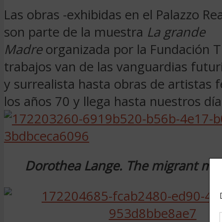
Las obras -exhibidas en el Palazzo Re
son parte de la muestra
La grande
Madre
organizada por la Fundación T
trabajos van de las vanguardias futur
y surrealista hasta obras de artistas 
los años 70 y llega hasta nuestros día
Dorothea Lange. The migrant mo