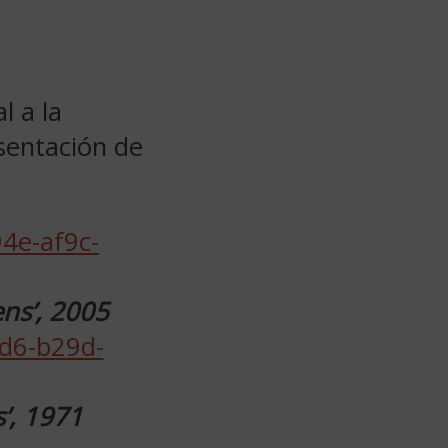
l a la
esentación de
ens’, 2005
s’, 1971