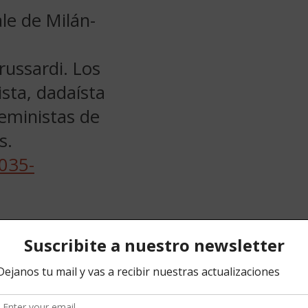
ale de Milán-
russardi. Los
ista, dadaísta
feministas de
s.
ther, 1936