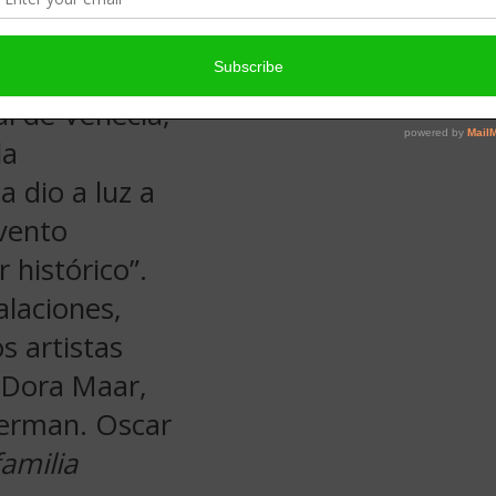
4-1965.
al de Venecia,
la
 dio a luz a
evento
 histórico”.
alaciones,
os artistas
 Dora Maar,
herman. Oscar
familia