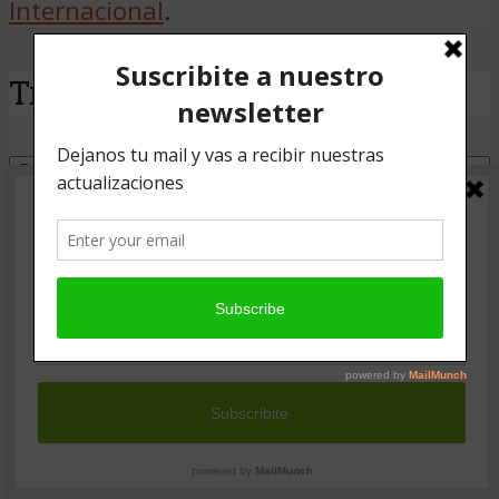
Internacional
.
Traducir
Powered by
Translate
Jaque Cine presenta:
Lucien Freud, una vida
pintada