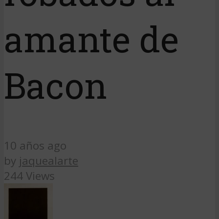
amante de
Bacon
10 años ago
by
jaquealarte
244 Views