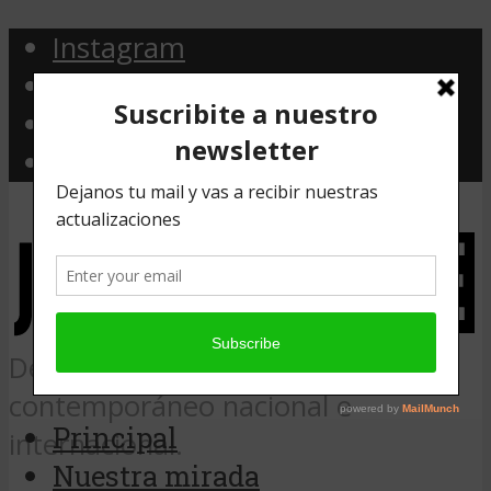
Instagram
Facebook
Twitter
Email
Desde Argentina, noticias de arte
contemporáneo nacional e
Principal
internacional.
Nuestra mirada