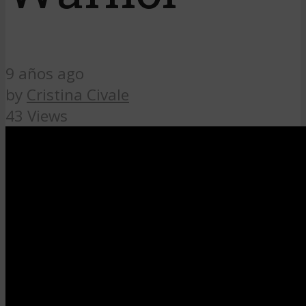
9 años ago
by
Cristina Civale
43 Views