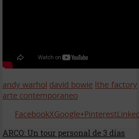
andy warhol
david bowie
lthe factory
arte contemporaneo
Facebook
X
Google+
Pinterest
Linke
ARCO: Un tour personal de 3 días